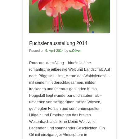
Fuchsienausstellung 2014
Posted on
9. April 2014
by
s.Oliver
Raus aus dem Alltag – hinein in eine
romantische pittoreske Welt und Landschaft. Auf
nach Pöggstall – ins „Meran des Waldviertels“ –
mit seinem niederschlagsarmen, milden
trockenen und überaus gesunden Klima.
Pöggstall liegt wunderbar und zauberhaft –
umgeben von saftiggrünen, satten Wiesen,
gepflegten Forsten und sonnenumspielten
Hügeln und Erhebungen des breiten
Weitenbachtales. Eine kleine Welt voller
Legenden und spannender Geschichten. Ein
Ort mit einzigartiger Atmosphäre in