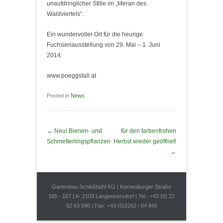
unaufdringlicher Stille im „Meran des
Waldviertels“.
Ein wundervoller Ort für die heurige
Fuchsienausstellung von 29. Mai – 1. Juni
2014.
www.poeggstall.at
Posted in
News
Post navigation
←
Neu! Bienen- und
für den farbenfrohen
Schmetterlingspflanzen
Herbst wieder geöffnet!
→
Footer Menu
Skip to Footer Content
Gartenbau Schießbühl KG | Korneuburger Straße
165 - 167 | A- 2103 Langenzersdorf | Tel.: +43 (0) 22
62 63 590 | Fax: +43 (0)2262 / 64 845