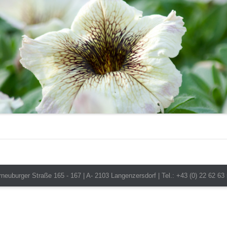
euburger Straße 165 - 167 | A- 2103 Langenzersdorf | Tel.: +43 (0) 22 62 63 