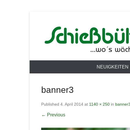
…wo´s wächst!
Gärtnerei Sch
Primary Menu
Skip to content
NEUIGKEITEN
banner3
Published
4. April 2014
at
1140 × 250
in
banner
← Previous